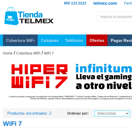
telmex.com
800 123 2222
Fact
Cobertura WiFi
Celulares
Teléfonos
Ofertas
Pagar Rec
/
/
Home
Cobertura WiFi
WiFi 7
Productos encontrados: 2
Ordenar por:
WiFi 7