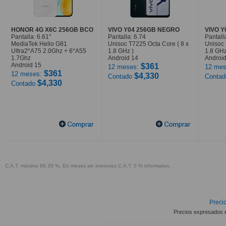
HONOR 4G X6C 256GB BCO
VIVO Y04 256GB NEGRO
VIVO 
Pantalla: 6.61"
Pantalla: 6.74
Pantall
MediaTek Helio G81
Unisoc T7225 Octa Core ( 8 x
Unisoc 
Ultra2*A75 2.0Ghz + 6*A55
1.8 GHz )
1.8 GHz
1.7Ghz
Android 14
Android
Android 15
$361
12 meses:
12 mes
$361
12 meses:
$4,330
Contado
Conta
$4,330
Contado
C.A.T. máximo 88.35 %. En meses sin intereses C.A.T. 0 % informativo.
Precio
Precios expresados 