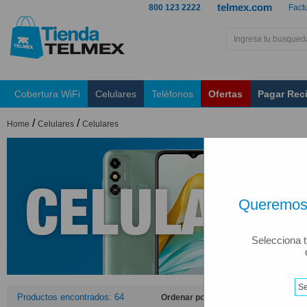
telmex.com
800 123 2222
Fact
Cobertura WiFi
Celulares
Teléfonos
Ofertas
Pagar Rec
/
/
Home
Celulares
Celulares
Queremos 
Selecciona t
Productos encontrados: 64
Ordenar por: