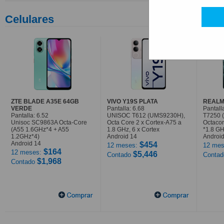
Celulares
ZTE BLADE A35E 64GB
VIVO Y19S PLATA
REALM
VERDE
Pantalla: 6.68
Pantall
Pantalla: 6.52
UNISOC T612 (UMS9230H),
T7250 
Unisoc SC9863A Octa-Core
Octa Core 2 x Cortex-A75 a
Octaco
(A55 1.6GHz*4 + A55
1.8 GHz, 6 x Cortex
*1.8 G
1.2GHz*4)
Android 14
Android
Android 14
$454
12 meses:
12 mes
$164
12 meses:
$5,446
Contado
Conta
$1,968
Contado