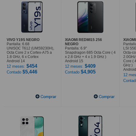
VIVO Y19S NEGRO
XIAOMI REDMI15 256
XIAOMI
Pantalla: 6.68
NEGRO
Pantalla
UNISOC T612 (UMS9230H),
Pantalla: 6.9"
LSI S5
Octa Core 2 x Cortex-A75 a
Snapdragon 685 Octa Core ( 4
Octa-co
1.8 GHz, 6 x Cortex
x 2.8 GHz + 4 x 1.9 GHz )
2.0GHz
Android 14
Android 15
Core ( 
GHz )
$454
$409
12 meses:
12 meses:
Android
$5,446
$4,905
Contado
Contado
12 mes
Conta