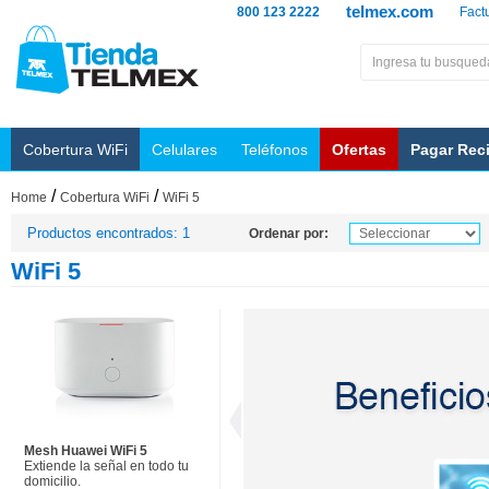
telmex.com
800 123 2222
Fact
Cobertura WiFi
Celulares
Teléfonos
Ofertas
Pagar Rec
/
/
Home
Cobertura WiFi
WiFi 5
Productos encontrados: 1
Ordenar por:
WiFi 5
Mesh Huawei WiFi 5
Extiende la señal en todo tu
domicilio.