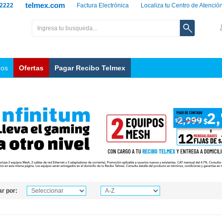
telmex.com
 2222
Factura Electrónica
Localiza tu Centro de Atenció
nos
Ofertas
Pagar Recibo Telmex
r por: