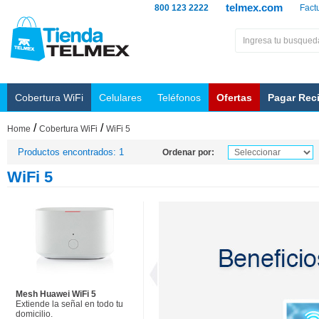
telmex.com
800 123 2222
Fact
Cobertura WiFi
Celulares
Teléfonos
Ofertas
Pagar Rec
/
/
Home
Cobertura WiFi
WiFi 5
Productos encontrados: 1
Ordenar por:
WiFi 5
Mesh Huawei WiFi 5
Extiende la señal en todo tu
domicilio.