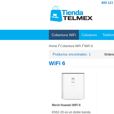
800 123
Cobertura WiFi
Celulares
Teléfo
/
/
Home
Cobertura WiFi
WiFi 6
Productos encontrados: 1
Ordena
WiFi 6
Mesh Huawei WiFi 6
K562-20 es un doble banda