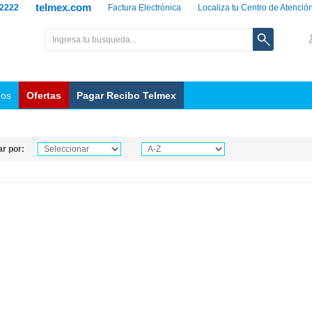
telmex.com
 2222
Factura Electrónica
Localiza tu Centro de Atenció
nos
Ofertas
Pagar Recibo Telmex
r por: