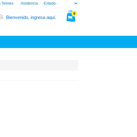
n Telmex
Asistencia
0
Bienvenido, ingresa aquí.
Tu bolsa está vacía.