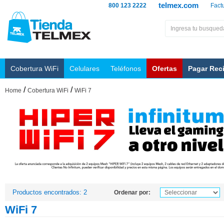
telmex.com
800 123 2222
Fact
Cobertura WiFi
Celulares
Teléfonos
Ofertas
Pagar Rec
/
/
Home
Cobertura WiFi
WiFi 7
Productos encontrados: 2
Ordenar por:
WiFi 7