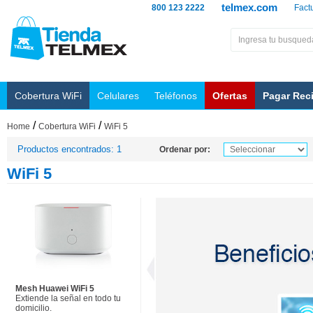
telmex.com
800 123 2222
Fact
Cobertura WiFi
Celulares
Teléfonos
Ofertas
Pagar Rec
/
/
Home
Cobertura WiFi
WiFi 5
Productos encontrados: 1
Ordenar por:
WiFi 5
Mesh Huawei WiFi 5
Extiende la señal en todo tu
domicilio.