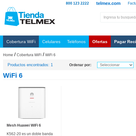
telmex.com
800 123 2222
Fact
Cobertura WiFi
Celulares
Teléfonos
Ofertas
Pagar Rec
/
/
Home
Cobertura WiFi
WiFi 6
Productos encontrados: 1
Ordenar por:
WiFi 6
Mesh Huawei WiFi 6
K562-20 es un doble banda