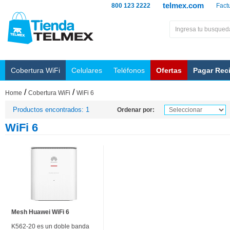
telmex.com
800 123 2222
Fact
Cobertura WiFi
Celulares
Teléfonos
Ofertas
Pagar Rec
/
/
Home
Cobertura WiFi
WiFi 6
Productos encontrados: 1
Ordenar por:
WiFi 6
Mesh Huawei WiFi 6
K562-20 es un doble banda