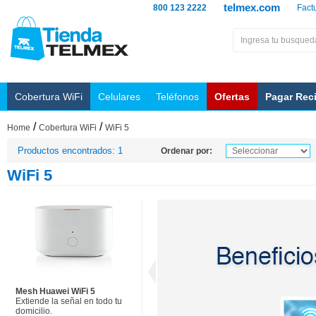
telmex.com
800 123 2222
Fact
Cobertura WiFi
Celulares
Teléfonos
Ofertas
Pagar Rec
/
/
Home
Cobertura WiFi
WiFi 5
Productos encontrados: 1
Ordenar por:
WiFi 5
Mesh Huawei WiFi 5
Extiende la señal en todo tu
domicilio.