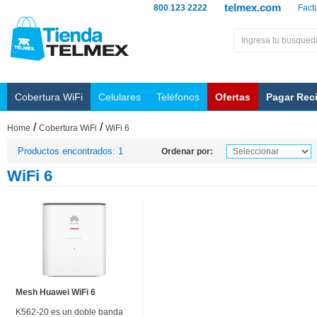
telmex.com
800 123 2222
Fact
Cobertura WiFi
Celulares
Teléfonos
Ofertas
Pagar Rec
/
/
Home
Cobertura WiFi
WiFi 6
Productos encontrados: 1
Ordenar por:
WiFi 6
Mesh Huawei WiFi 6
K562-20 es un doble banda