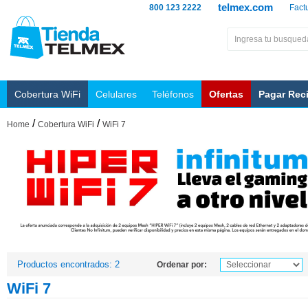
telmex.com
800 123 2222
Fact
Cobertura WiFi
Celulares
Teléfonos
Ofertas
Pagar Rec
/
/
Home
Cobertura WiFi
WiFi 7
Productos encontrados: 2
Ordenar por:
WiFi 7