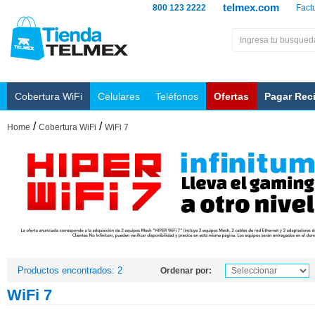
telmex.com
800 123 2222
Fact
Cobertura WiFi
Celulares
Teléfonos
Ofertas
Pagar Rec
/
/
Home
Cobertura WiFi
WiFi 7
Productos encontrados: 2
Ordenar por:
WiFi 7