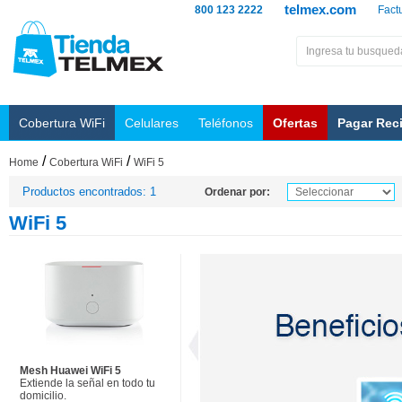
telmex.com
800 123 2222
Fact
Cobertura WiFi
Celulares
Teléfonos
Ofertas
Pagar Rec
/
/
Home
Cobertura WiFi
WiFi 5
Productos encontrados: 1
Ordenar por:
WiFi 5
Mesh Huawei WiFi 5
Extiende la señal en todo tu
domicilio.