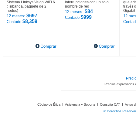
Sistema Linksys Velop WiFi 6
interrupciones con un solo
que adm
(Tribanda, paquete de 2
nombre de red
través 
nodos)
Gigabit
$84
12 meses:
$697
12 meses:
12 mes
$999
Contado
$8,359
Contado
Conta
Precio
Precios expresados 
Código de Ética
|
Asistencia y Soporte
|
Consulta CAT
|
Aviso d
© Derechos Reservado