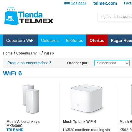
telmex.com
800 123 2222
Fact
Cobertura WiFi
Celulares
Teléfonos
Ofertas
Pagar Rec
/
/
Home
Cobertura WiFi
WiFi 6
Productos encontrados: 3
Ordenar por:
WiFi 6
Mesh Velop Linksys
Mesh Tp-Link WiFi 6
Mesh H
MX8400C
TRI BAND
HX520 mantiene roaming sin
K562-2