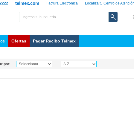
telmex.com
 2222
Factura Electrónica
Localiza tu Centro de Atenció
nos
Ofertas
Pagar Recibo Telmex
r por: