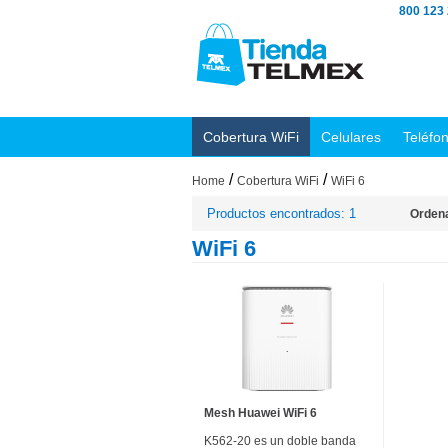
800 123
Cobertura WiFi
Celulares
Teléfo
/
/
Home
Cobertura WiFi
WiFi 6
Productos encontrados: 1
Ordena
WiFi 6
Mesh Huawei WiFi 6
K562-20 es un doble banda