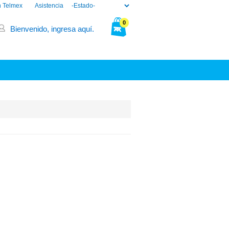
n Telmex
Asistencia
0
Bienvenido, ingresa aquí.
Tu bolsa está vacía.