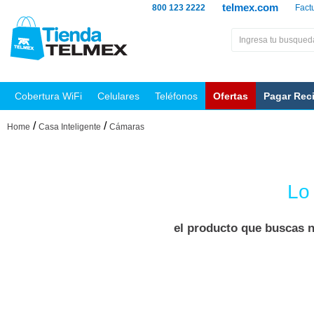
telmex.com
800 123 2222
Fact
Cobertura WiFi
Celulares
Teléfonos
Ofertas
Pagar Rec
/
/
Home
Casa Inteligente
Cámaras
Lo
el producto que buscas n