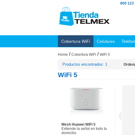
800 123
Cobertura WiFi
Celulares
Teléfo
/
/
Home
Cobertura WiFi
WiFi 5
Productos encontrados: 1
Ordena
WiFi 5
Mesh Huawei WiFi 5
Extiende la señal en todo tu
domicilio.