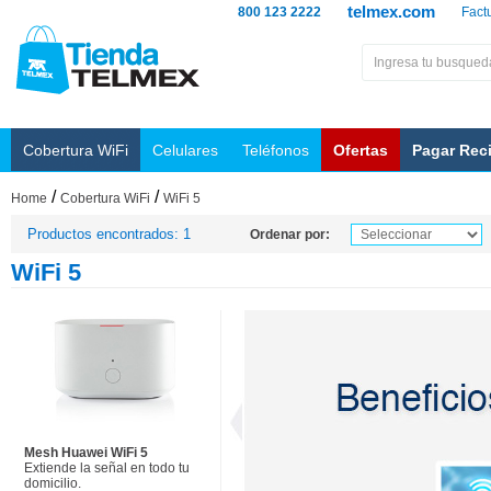
telmex.com
800 123 2222
Fact
Cobertura WiFi
Celulares
Teléfonos
Ofertas
Pagar Rec
/
/
Home
Cobertura WiFi
WiFi 5
Productos encontrados: 1
Ordenar por:
WiFi 5
Mesh Huawei WiFi 5
Extiende la señal en todo tu
domicilio.