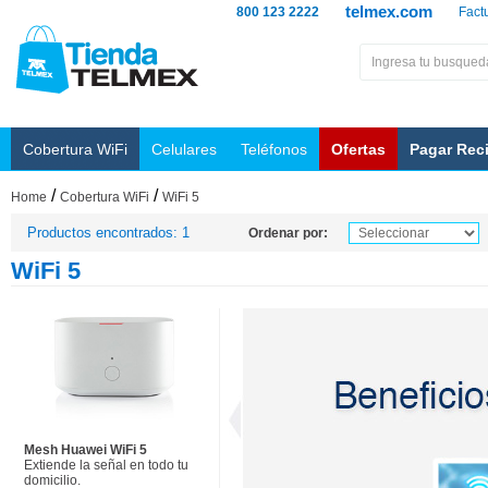
telmex.com
800 123 2222
Fact
Cobertura WiFi
Celulares
Teléfonos
Ofertas
Pagar Rec
/
/
Home
Cobertura WiFi
WiFi 5
Productos encontrados: 1
Ordenar por:
WiFi 5
Mesh Huawei WiFi 5
Extiende la señal en todo tu
domicilio.