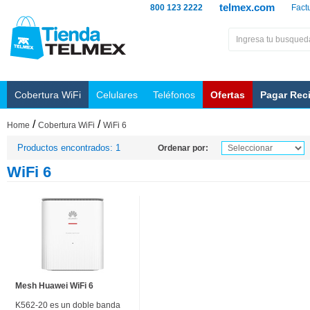
telmex.com
800 123 2222
Fact
Cobertura WiFi
Celulares
Teléfonos
Ofertas
Pagar Rec
/
/
Home
Cobertura WiFi
WiFi 6
Productos encontrados: 1
Ordenar por:
WiFi 6
Mesh Huawei WiFi 6
K562-20 es un doble banda