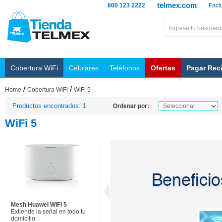
telmex.com
800 123 2222
Fact
Cobertura WiFi
Celulares
Teléfonos
Ofertas
Pagar Rec
/
/
Home
Cobertura WiFi
WiFi 5
Productos encontrados: 1
Ordenar por:
WiFi 5
Mesh Huawei WiFi 5
Extiende la señal en todo tu
domicilio.