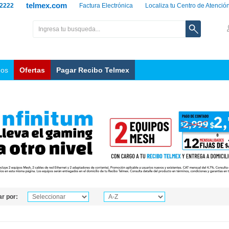
telmex.com
 2222
Factura Electrónica
Localiza tu Centro de Atenció
nos
Ofertas
Pagar Recibo Telmex
r por: