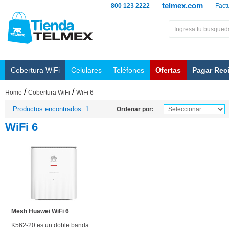
telmex.com
800 123 2222
Fact
Cobertura WiFi
Celulares
Teléfonos
Ofertas
Pagar Rec
/
/
Home
Cobertura WiFi
WiFi 6
Productos encontrados: 1
Ordenar por:
WiFi 6
Mesh Huawei WiFi 6
K562-20 es un doble banda