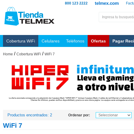
telmex.com
800 123 2222
Fact
Cobertura WiFi
Celulares
Teléfonos
Ofertas
Pagar Rec
/
/
Home
Cobertura WiFi
WiFi 7
Productos encontrados: 2
Ordenar por:
WiFi 7