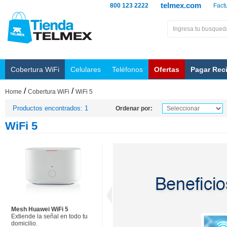
telmex.com
800 123 2222
Fact
Cobertura WiFi
Celulares
Teléfonos
Ofertas
Pagar Rec
/
/
Home
Cobertura WiFi
WiFi 5
Productos encontrados: 1
Ordenar por:
WiFi 5
Mesh Huawei WiFi 5
Extiende la señal en todo tu
domicilio.