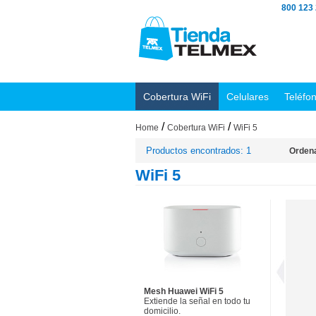
800 123
Cobertura WiFi
Celulares
Teléfo
/
/
Home
Cobertura WiFi
WiFi 5
Productos encontrados: 1
Ordena
WiFi 5
Mesh Huawei WiFi 5
Extiende la señal en todo tu
domicilio.