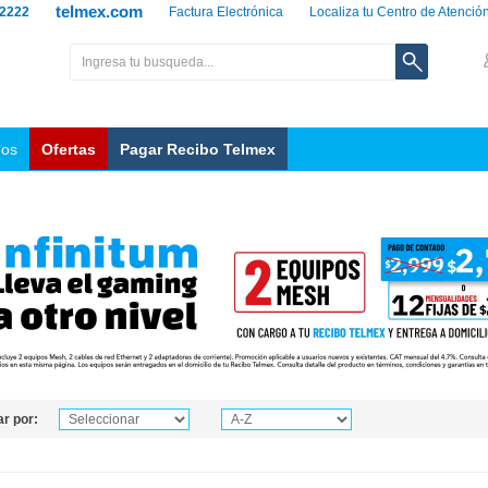
telmex.com
 2222
Factura Electrónica
Localiza tu Centro de Atenció
nos
Ofertas
Pagar Recibo Telmex
r por: