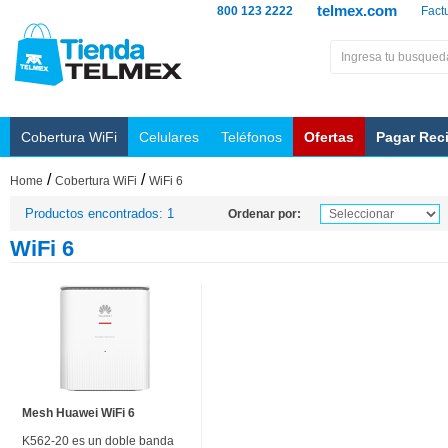
telmex.com
800 123 2222
Fact
Cobertura WiFi
Celulares
Teléfonos
Ofertas
Pagar Rec
/
/
Home
Cobertura WiFi
WiFi 6
Productos encontrados: 1
Ordenar por:
WiFi 6
Mesh Huawei WiFi 6
K562-20 es un doble banda