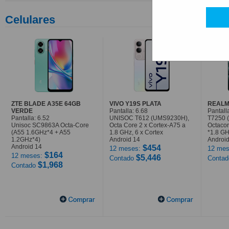
Celulares
ZTE BLADE A35E 64GB
VIVO Y19S PLATA
REALM
VERDE
Pantalla: 6.68
Pantall
Pantalla: 6.52
UNISOC T612 (UMS9230H),
T7250 
Unisoc SC9863A Octa-Core
Octa Core 2 x Cortex-A75 a
Octaco
(A55 1.6GHz*4 + A55
1.8 GHz, 6 x Cortex
*1.8 G
1.2GHz*4)
Android 14
Android
Android 14
$454
12 meses:
12 mes
$164
12 meses:
$5,446
Contado
Conta
$1,968
Contado