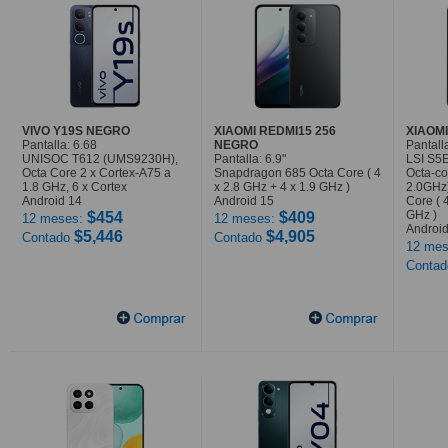
VIVO Y19S NEGRO
XIAOMI REDMI15 256
XIAOMI
Pantalla: 6.68
NEGRO
Pantalla
UNISOC T612 (UMS9230H),
Pantalla: 6.9"
LSI S5
Octa Core 2 x Cortex-A75 a
Snapdragon 685 Octa Core ( 4
Octa-co
1.8 GHz, 6 x Cortex
x 2.8 GHz + 4 x 1.9 GHz )
2.0GHz
Android 14
Android 15
Core ( 
GHz )
$454
$409
12 meses:
12 meses:
Android
$5,446
$4,905
Contado
Contado
12 mes
Conta