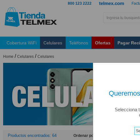
telmex.com
800 123 2222
Fact
Cobertura WiFi
Celulares
Teléfonos
Ofertas
Pagar Rec
/
/
Home
Celulares
Celulares
Queremos 
Selecciona t
Productos encontrados: 64
Ordenar por: