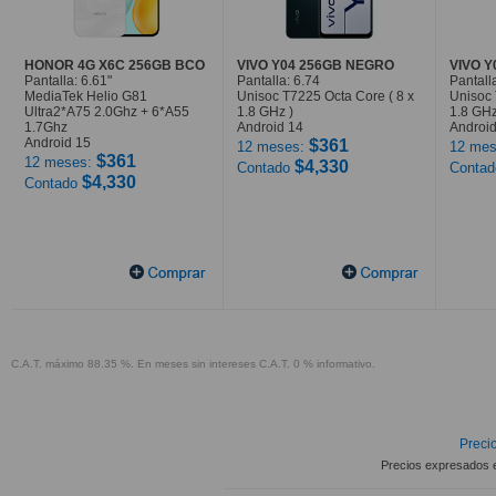
HONOR 4G X6C 256GB BCO
VIVO Y04 256GB NEGRO
VIVO 
Pantalla: 6.61"
Pantalla: 6.74
Pantall
MediaTek Helio G81
Unisoc T7225 Octa Core ( 8 x
Unisoc 
Ultra2*A75 2.0Ghz + 6*A55
1.8 GHz )
1.8 GHz
1.7Ghz
Android 14
Android
Android 15
$361
12 meses:
12 mes
$361
12 meses:
$4,330
Contado
Conta
$4,330
Contado
C.A.T. máximo 88.35 %. En meses sin intereses C.A.T. 0 % informativo.
Precio
Precios expresados 