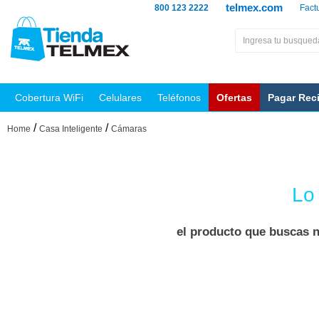
telmex.com
800 123 2222
Fact
Cobertura WiFi
Celulares
Teléfonos
Ofertas
Pagar Rec
/
/
Home
Casa Inteligente
Cámaras
Lo
el producto que buscas n