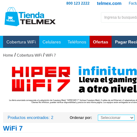
telmex.com
800 123 2222
Fact
Cobertura WiFi
Celulares
Teléfonos
Ofertas
Pagar Rec
/
/
Home
Cobertura WiFi
WiFi 7
Productos encontrados: 2
Ordenar por:
WiFi 7