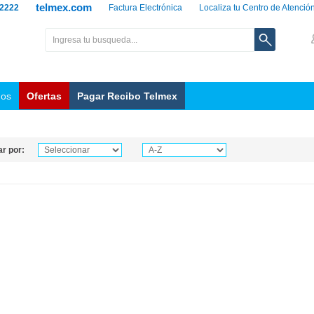
telmex.com
 2222
Factura Electrónica
Localiza tu Centro de Atenció
nos
Ofertas
Pagar Recibo Telmex
r por: