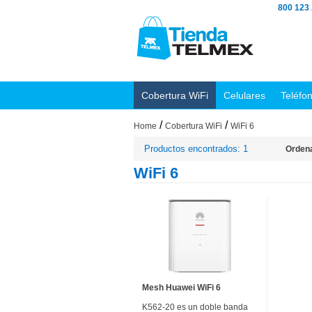
800 123
Cobertura WiFi
Celulares
Teléfo
/
/
Home
Cobertura WiFi
WiFi 6
Productos encontrados: 1
Ordena
WiFi 6
Mesh Huawei WiFi 6
K562-20 es un doble banda