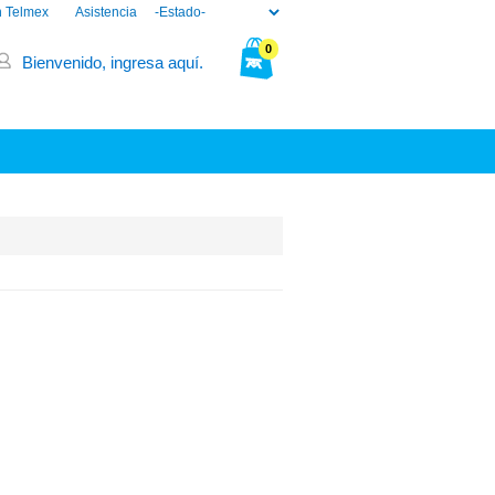
n Telmex
Asistencia
0
Bienvenido, ingresa aquí.
Tu bolsa está vacía.