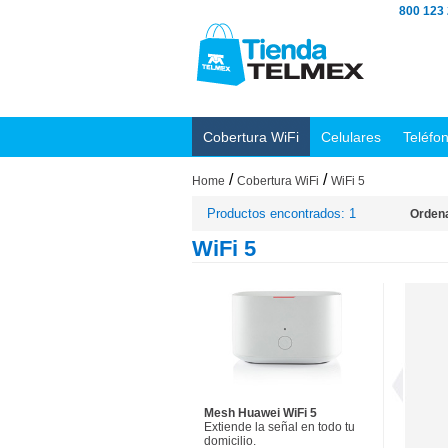
800 123
Cobertura WiFi
Celulares
Teléfo
/
/
Home
Cobertura WiFi
WiFi 5
Productos encontrados: 1
Ordena
WiFi 5
Mesh Huawei WiFi 5
Extiende la señal en todo tu
domicilio.