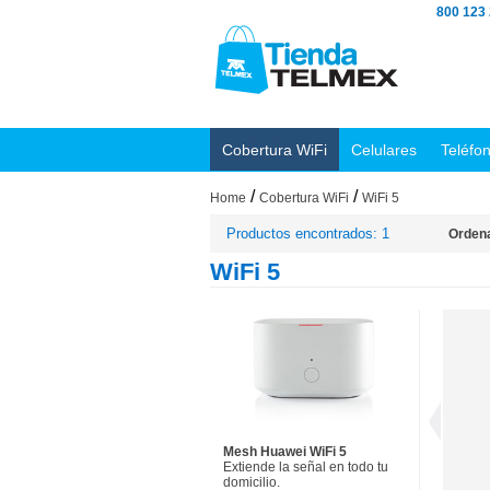
800 123
Cobertura WiFi
Celulares
Teléfo
/
/
Home
Cobertura WiFi
WiFi 5
Productos encontrados: 1
Ordena
WiFi 5
Mesh Huawei WiFi 5
Extiende la señal en todo tu
domicilio.