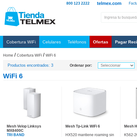
telmex.com
800 123 2222
Fact
Cobertura WiFi
Celulares
Teléfonos
Ofertas
Pagar Rec
/
/
Home
Cobertura WiFi
WiFi 6
Productos encontrados: 3
Ordenar por:
WiFi 6
Mesh Velop Linksys
Mesh Tp-Link WiFi 6
Mesh H
MX8400C
TRI BAND
HX520 mantiene roaming sin
K562-2