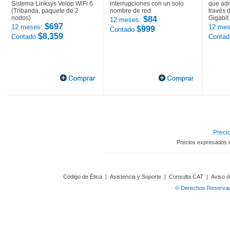
Sistema Linksys Velop WiFi 6
interrupciones con un solo
que adm
(Tribanda, paquete de 2
nombre de red
través 
nodos)
Gigabit
$84
12 meses:
$697
12 meses:
12 mes
$999
Contado
$8,359
Contado
Conta
Precio
Precios expresados 
Código de Ética
|
Asistencia y Soporte
|
Consulta CAT
|
Aviso d
© Derechos Reservado