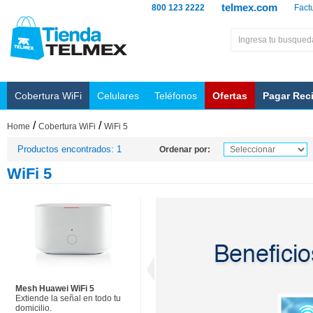
telmex.com
800 123 2222
Fact
Cobertura WiFi
Celulares
Teléfonos
Ofertas
Pagar Rec
/
/
Home
Cobertura WiFi
WiFi 5
Productos encontrados: 1
Ordenar por:
WiFi 5
Mesh Huawei WiFi 5
Extiende la señal en todo tu
domicilio.