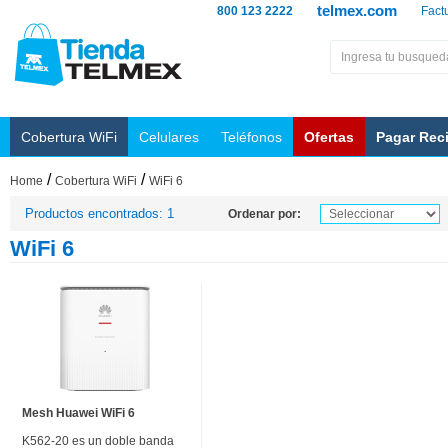
telmex.com
800 123 2222
Fact
Cobertura WiFi
Celulares
Teléfonos
Ofertas
Pagar Rec
/
/
Home
Cobertura WiFi
WiFi 6
Productos encontrados: 1
Ordenar por:
WiFi 6
Mesh Huawei WiFi 6
K562-20 es un doble banda