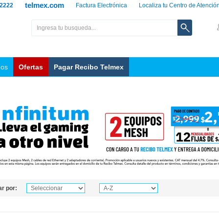
telmex.com
 2222
Factura Electrónica
Localiza tu Centro de Atenció
nos
Ofertas
Pagar Recibo Telmex
r por: