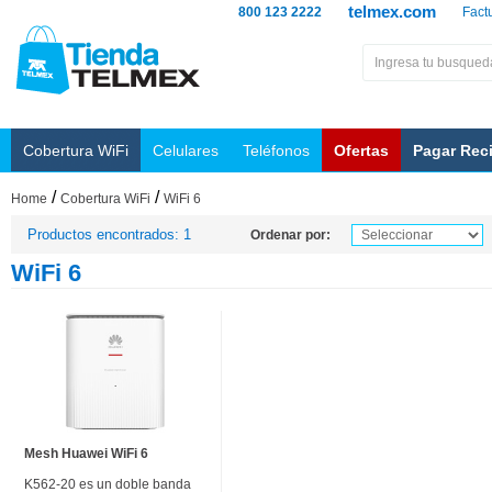
telmex.com
800 123 2222
Fact
Cobertura WiFi
Celulares
Teléfonos
Ofertas
Pagar Rec
/
/
Home
Cobertura WiFi
WiFi 6
Productos encontrados: 1
Ordenar por:
WiFi 6
Mesh Huawei WiFi 6
K562-20 es un doble banda