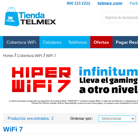
telmex.com
800 123 2222
Fact
Cobertura WiFi
Celulares
Teléfonos
Ofertas
Pagar Rec
/
/
Home
Cobertura WiFi
WiFi 7
Productos encontrados: 2
Ordenar por:
WiFi 7