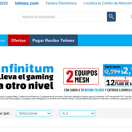
telmex.com
 2222
Factura Electrónica
Localiza tu Centro de Atenció
nos
Ofertas
Pagar Recibo Telmex
r por: