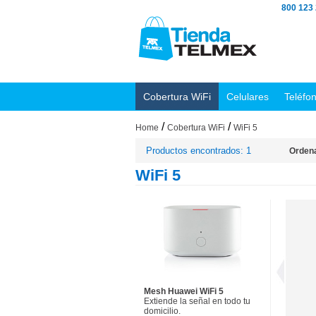
800 123
Cobertura WiFi
Celulares
Teléfo
/
/
Home
Cobertura WiFi
WiFi 5
Productos encontrados: 1
Ordena
WiFi 5
Mesh Huawei WiFi 5
Extiende la señal en todo tu
domicilio.