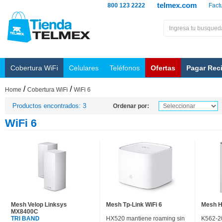
telmex.com
800 123 2222
Fact
Cobertura WiFi
Celulares
Teléfonos
Ofertas
Pagar Rec
/
/
Home
Cobertura WiFi
WiFi 6
Productos encontrados: 3
Ordenar por:
WiFi 6
Mesh Velop Linksys
Mesh Tp-Link WiFi 6
Mesh H
MX8400C
TRI BAND
HX520 mantiene roaming sin
K562-2