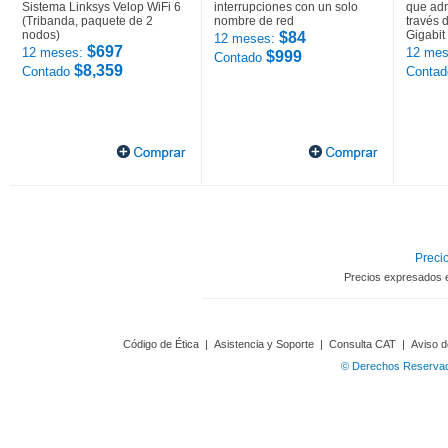
Sistema Linksys Velop WiFi 6
interrupciones con un solo
que adm
(Tribanda, paquete de 2
nombre de red
través 
nodos)
Gigabit
$84
12 meses:
$697
12 meses:
12 mes
$999
Contado
$8,359
Contado
Conta
Precio
Precios expresados 
Código de Ética
|
Asistencia y Soporte
|
Consulta CAT
|
Aviso d
© Derechos Reservado