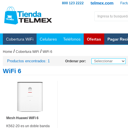
telmex.com
800 123 2222
Fact
Cobertura WiFi
Celulares
Teléfonos
Ofertas
Pagar Rec
/
/
Home
Cobertura WiFi
WiFi 6
Productos encontrados: 1
Ordenar por:
WiFi 6
Mesh Huawei WiFi 6
K562-20 es un doble banda