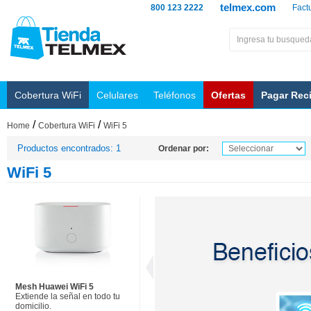
telmex.com
800 123 2222
Fact
Cobertura WiFi
Celulares
Teléfonos
Ofertas
Pagar Rec
/
/
Home
Cobertura WiFi
WiFi 5
Productos encontrados: 1
Ordenar por:
WiFi 5
Mesh Huawei WiFi 5
Extiende la señal en todo tu
domicilio.