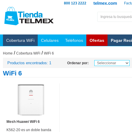
telmex.com
800 123 2222
Fact
Cobertura WiFi
Celulares
Teléfonos
Ofertas
Pagar Rec
/
/
Home
Cobertura WiFi
WiFi 6
Productos encontrados: 1
Ordenar por:
WiFi 6
Mesh Huawei WiFi 6
K562-20 es un doble banda