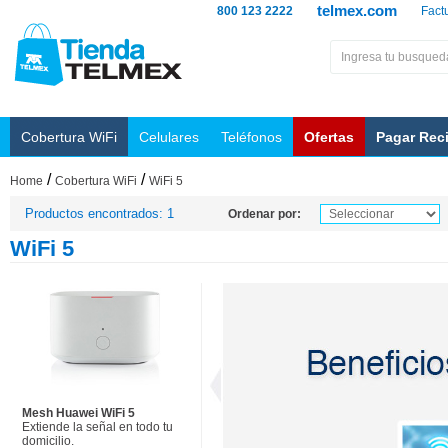
telmex.com
800 123 2222
Fact
Cobertura WiFi
Celulares
Teléfonos
Ofertas
Pagar Rec
/
/
Home
Cobertura WiFi
WiFi 5
Productos encontrados: 1
Ordenar por:
WiFi 5
Mesh Huawei WiFi 5
Extiende la señal en todo tu
domicilio.