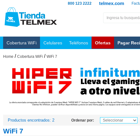
telmex.com
800 123 2222
Fact
Cobertura WiFi
Celulares
Teléfonos
Ofertas
Pagar Rec
/
/
Home
Cobertura WiFi
WiFi 7
Productos encontrados: 2
Ordenar por:
WiFi 7